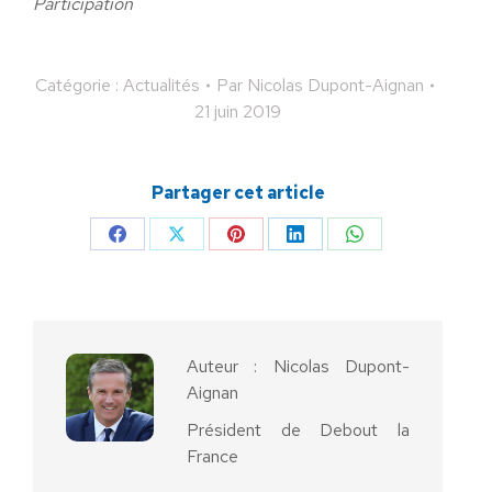
Participation
Catégorie :
Actualités
Par
Nicolas Dupont-Aignan
21 juin 2019
Partager cet article
Partager
Partager
Partager
Partager
Partager
sur
sur
sur
sur
sur
Facebook
X
Pinterest
LinkedIn
WhatsApp
Auteur :
Nicolas Dupont-
Aignan
Président de Debout la
France