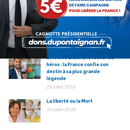
forces de l’ordre
31 juillet 2026
Lorsque tout flambe et que
l’État s’affaisse.
30 juillet 2026
Zinedine Zidane, le retour du
héros : la France confie son
destin à sa plus grande
légende
29 juillet 2026
La liberté ou la Mort
20 juillet 2026