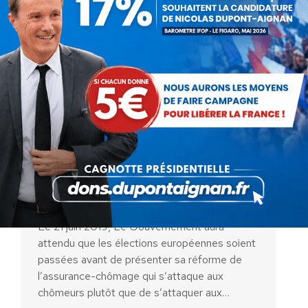
Réforme de l’assurance-
chômage : le Gouvernement
punit tous les chômeurs plutôt
que de lutter contre les
fraudeurs et créer des emplois
Actualités
Par
Nicolas Dupont-Aignan
21 juin 2019
Le 21 juin 2019, Le Gouvernement aura
attendu que les élections européennes soient
passées avant de présenter sa réforme de
l’assurance-chômage qui s’attaque aux
chômeurs plutôt que de s’attaquer aux…