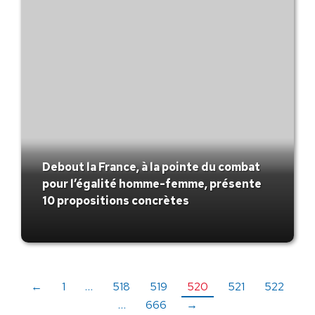
Debout la France, à la pointe du combat
pour l’égalité homme-femme, présente
10 propositions concrètes
←
1
…
518
519
520
521
522
…
666
→