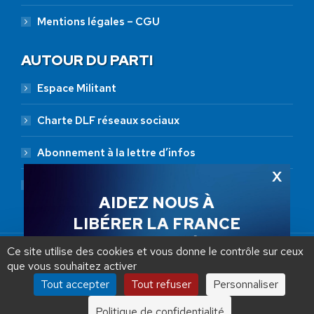
Mentions légales – CGU
AUTOUR DU PARTI
Espace Militant
Charte DLF réseaux sociaux
Abonnement à la lettre d’infos
Abonnement RSS
AIDEZ NOUS À
LIBÉRER LA FRANCE
JE FAIS UN DON À DLF
Ce site utilise des cookies et vous donne le contrôle sur ceux
que vous souhaitez activer
ADHÉSION
20 €
50 €
100 €
Tout accepter
Tout refuser
Personnaliser
Debout La France © 2026 | Designed by Aryup.com
250 €
1000 €
Politique de confidentialité