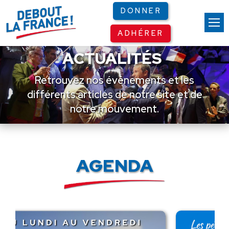
Panneau de gestion des cookies
DONNER
ADHÉRER
ACTUALITÉS
Retrouvez nos événements et les
différents articles de notre site et de
notre mouvement.
AGENDA