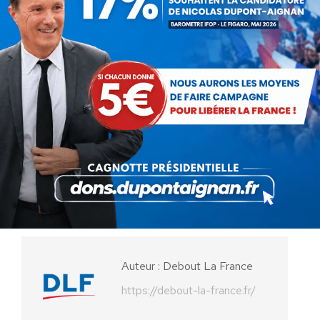
Délégué national à l’Indépendance de la France
Catégorie : Non classé
Par
Debout La France
31 octobre 2014
Partager cet article
Partager
Partager
Partager
Partager
Partager
sur
sur
sur
sur
sur
Facebook
X
Pinterest
LinkedIn
WhatsApp
Auteur :
Debout La France
https://debout-la-france.fr/