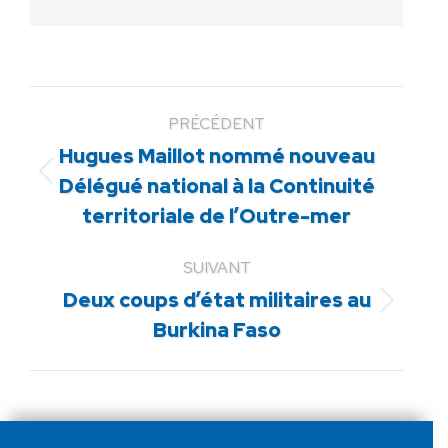
PRÉCÉDENT
Hugues Maillot nommé nouveau
Article
Délégué national à la Continuité
précédent
territoriale de l’Outre-mer
:
SUIVANT
Deux coups d’état militaires au
Article
Burkina Faso
suivant
: