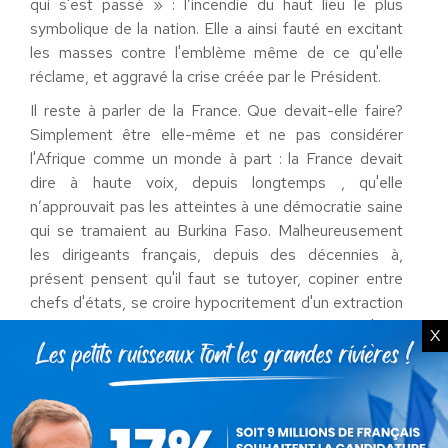
qui s'est passé » : l’incendie du haut lieu le plus
symbolique de la nation. Elle a ainsi fauté en excitant
les masses contre l'emblème même de ce qu'elle
réclame, et aggravé la crise créée par le Président.
Il reste à parler de la France. Que devait-elle faire?
Simplement être elle-même et ne pas considérer
l'Afrique comme un monde à part : la France devait
dire à haute voix, depuis longtemps , qu'elle
n’approuvait pas les atteintes à une démocratie saine
qui se tramaient au Burkina Faso. Malheureusement
les dirigeants français, depuis des décennies à,
présent pensent qu'il faut se tutoyer, copiner entre
chefs d'états, se croire hypocritement d'un extraction
différente du commun des mortels. Les chefs d'état
X
oublient qu'il sont Chefs d'un État, et se livrent avec
délectation à la vanité de se croire d'une essence
supérieure, olympienne.
Henri Temple