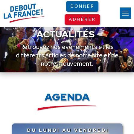
Panneau de gestion des cookies
DONNER
ADHÉRER
ACTUALITÉS
Retrouvez nos événements et les
différents articles de notre site et de
notre mouvement.
AGENDA