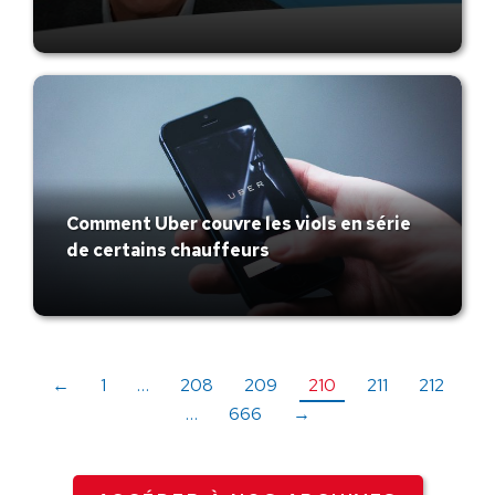
Comment Uber couvre les viols en série
de certains chauffeurs
←
1
…
208
209
210
211
212
…
666
→