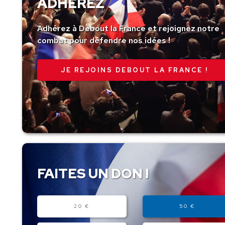
ADHÉREZ
Adhérez à Debout la France et rejoignez notre
combat pour défendre nos idées !
JE REJOINS DEBOUT LA FRANCE !
FAITES UN DON !
Montant
20 €
50 €