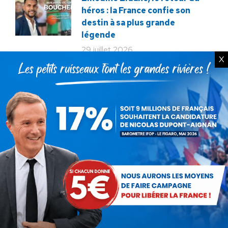
héros : la France confie son
destin à sa plus grande
légende
29 juillet 2026
X
La liberté ou la Mort
20 juillet 2026
Bac de français : quand la
liberté pédagogique devient
abandon culturel
18 juillet 2026
La France au seuil d’un
engrenage stratégique ?
15 juillet 2026