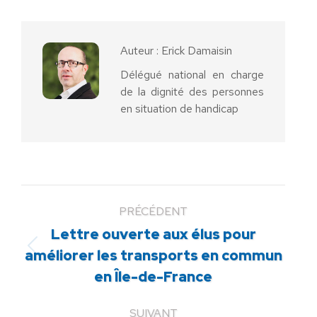
Facebook
X
Pinterest
LinkedIn
WhatsApp
Auteur :
Erick Damaisin
Délégué national en charge
de la dignité des personnes
en situation de handicap
PRÉCÉDENT
Lettre ouverte aux élus pour
Article
améliorer les transports en commun
précédent
en Île-de-France
:
SUIVANT