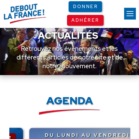
Panneau de gestion des cookies
DONNER
ADHÉRER
ACTUALITÉS
Retrouvez nos événements et les
différents articles de notre site et de
notre mouvement.
AGENDA