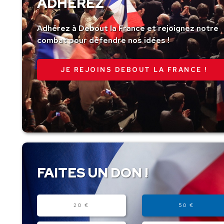
ADHÉREZ
Adhérez à Debout la France et rejoignez notre
combat pour défendre nos idées !
JE REJOINS DEBOUT LA FRANCE !
FAITES UN DON !
Montant
20 €
50 €