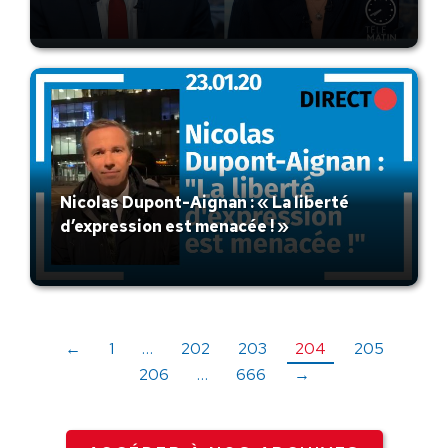
Nicolas Dupont-Aignan : « La liberté
d’expression est menacée ! »
←
1
…
202
203
204
205
206
…
666
→