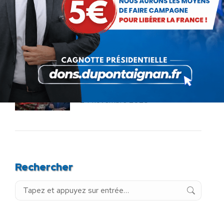
Service militaire : à quand des
mesures sérieuses et
réalistes ?
28 novembre 2025
Budget : l’imposture de trop.
La destitution au plus tôt !
24 novembre 2025
Rechercher
Recherche
: