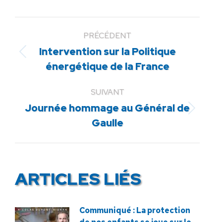
PRÉCÉDENT
Intervention sur la Politique
Article
énergétique de la France
précédent
:
SUIVANT
Journée hommage au Général de
Article
Gaulle
suivant
:
ARTICLES LIÉS
Communiqué : La protection