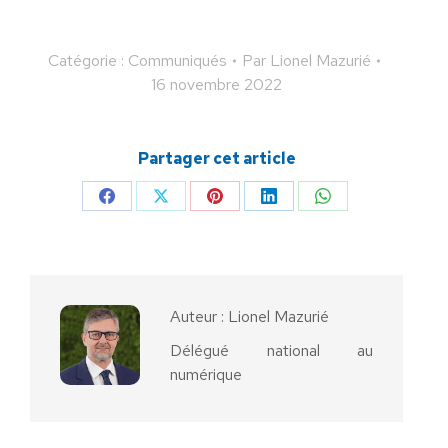
Catégorie :
Communiqués
Par
Lionel Mazurié
16 novembre 2022
Partager cet article
Partager
Partager
Partager
Partager
Partager
sur
sur
sur
sur
sur
Facebook
X
Pinterest
LinkedIn
WhatsApp
Auteur :
Lionel Mazurié
Délégué national au
numérique