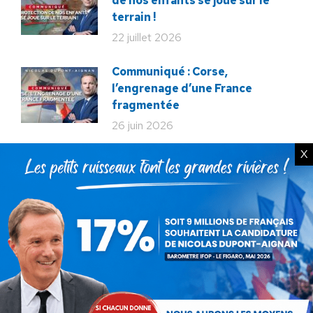
de nos enfants se joue sur le
terrain !
22 juillet 2026
Communiqué : Corse,
l’engrenage d’une France
fragmentée
26 juin 2026
X
En ce 18 juin, le meilleur
hommage : libérer à nouveau la
France !
18 juin 2026
Macron veut tuer notre
élevage !
12 décembre 2025