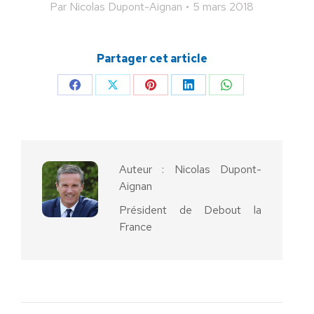
Par
Nicolas Dupont-Aignan
5 mars 2018
Partager cet article
Partager
Partager
Partager
Partager
Partager
sur
sur
sur
sur
sur
Facebook
X
Pinterest
LinkedIn
WhatsApp
Auteur :
Nicolas Dupont-
Aignan
Président de Debout la
France