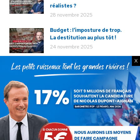
réalistes ?
28 novembre 2025
Budget : l’imposture de trop.
La destitution au plus tôt !
24 novembre 2025
X
Rechercher
Recherche
:
Articles récents