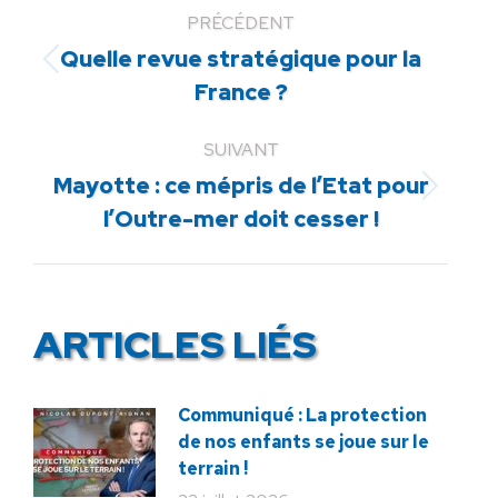
PRÉCÉDENT
Quelle revue stratégique pour la
Article
France ?
précédent
:
SUIVANT
Mayotte : ce mépris de l’Etat pour
Article
l’Outre-mer doit cesser !
suivant
:
ARTICLES LIÉS
Communiqué : La protection
de nos enfants se joue sur le
terrain !