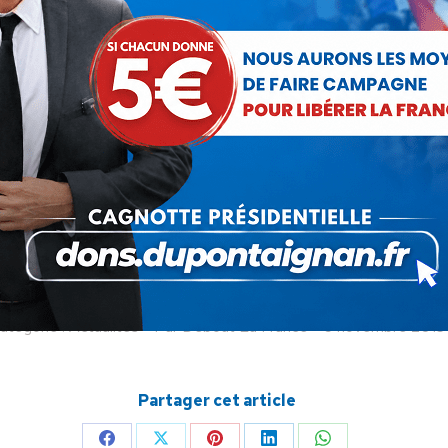
s droits de douane sur les importations de produits électroména
ires
. De la sorte, la production française ne serait pas condamn
poserait aux concurrents de Fagor-Brandt d’investir dans notre 
nnistes,
il est illusoire de penser maintenir une forte activité pro
cas comme ceux de Fagor-Brandt vont continuer à se multiplier.
 Patriotisme économique
atégorie :
Actualités
Par
Debout La France
6 novembre 2013
Partager cet article