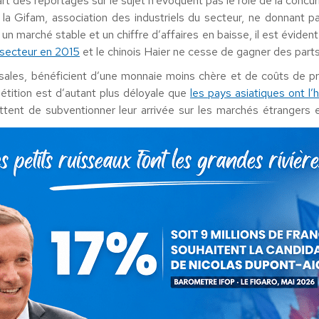
art des reportages sur le sujet n’évoquent pas le rôle de la concu
t, la Gifam, association des industriels du secteur, ne donnant
 un marché stable et un chiffre d’affaires en baisse, il est évide
 secteur en 2015
et le chinois Haier ne cesse de gagner des par
ssales, bénéficient d’une monnaie moins chère et de coûts de p
tition est d’autant plus déloyale que
les pays asiatiques ont l’
mettent de subventionner leur arrivée sur les marchés étrangers e
OTECTIONNISME
ce médiatique,
Arnaud Montebourg a reçu les syndicats lundi av
 à partir du moment où le groupe produit en France, pays où le SM
 aux importations venues de pays à bas coût
? Bien sûr, il y a