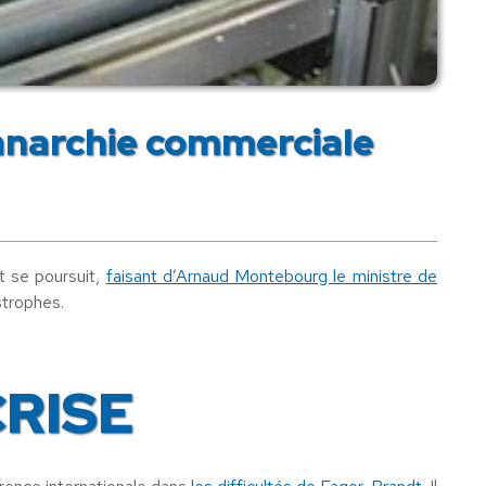
’anarchie commerciale
t se poursuit,
faisant d’Arnaud Montebourg le ministre de
strophes.
CRISE