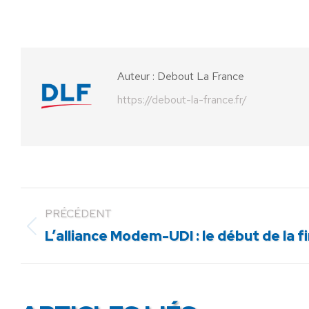
Auteur :
Debout La France
https://debout-la-france.fr/
PRÉCÉDENT
Article
L’alliance Modem-UDI : le début de la f
précédent
: