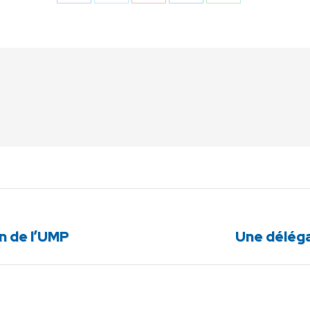
Partager
Partager
Partager
Partager
Partager
sur
sur
sur
sur
sur
Facebook
X
Pinterest
LinkedIn
WhatsApp
Article
in de l’UMP
Une déléga
suivant
: