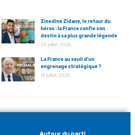
Zinedine Zidane, le retour du
héros : la France confie son
destin à sa plus grande légende
29 juillet 2026
La France au seuil d’un
engrenage stratégique ?
15 juillet 2026
Autour du parti