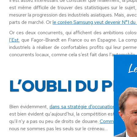
Il est assez intéressant de constater que finalement, la plup
est même difficile de trouver des statistiques sur le suje
mesurer la progression des industriels asiatiques. Mais, avec
parts de marché. Or
le coréen Samsung veut devenir N°1 du
Or ces deux concurrents, qui affichent des ambitions colo
l’Est
, que Fagor-Brandt en France ou en Espagne. La compé
industriels à réaliser de confortables profits qui leur per
concurrents locaux, comme cela s’est fait dans l’automobile.
L’OUBLI DU PR
Bien évidemment,
dans sa stratégie d’occupation de l’espa
est bien évident qu’aujourd’hui, la compétition est déloyale
qu’il n’y a pas ou peu de droits de douane.
Comment résister
nous ne sommes pas les seuls sur le créneau…