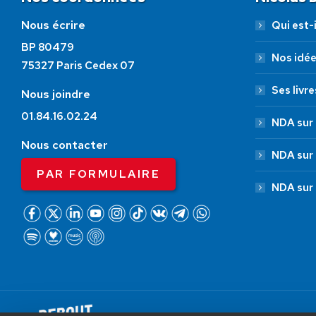
Nous écrire
Qui est-i
BP 80479
Nos idé
75327 Paris Cedex 07
Ses livre
Nous joindre
01.84.16.02.24
NDA sur 
Nous contacter
NDA sur
PAR FORMULAIRE
NDA sur
AIDEZ NOUS À