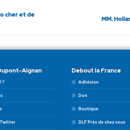
o cher et de
Article
MM. Holla
suivant
:
 Dupont-Aignan
Debout la France
l ?
Adhésion
es
Don
s
Boutique
Twitter
DLF Près de chez vous