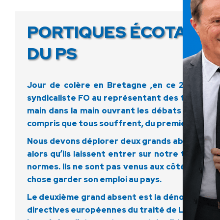
PORTIQUES ÉCOTAXE :
DU PS
Jour de colère en Bretagne ,en ce 2 novembre
syndicaliste FO au représentant des transport
main dans la main ouvrant les débats de la tri
compris que tous souffrent, du premier au dern
Nous devons déplorer deux grands absents lors
alors qu’ils laissent entrer sur notre territo
normes. Ils ne sont pas venus aux côtés des m
chose garder son emploi au pays.
Le deuxième grand absent est la dénonciation de
directives européennes du traité de Lisbonne, ca