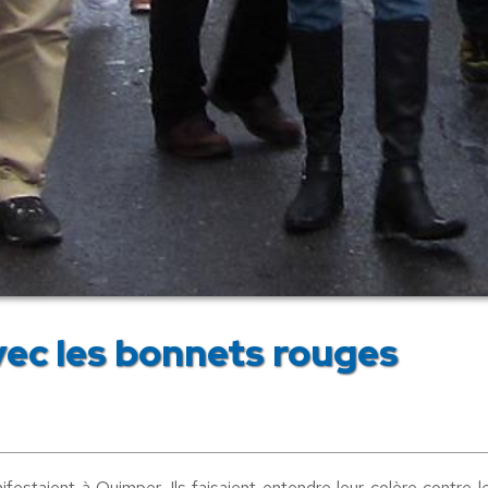
vec les bonnets rouges
estaient à Quimper. Ils faisaient entendre leur colère contre l