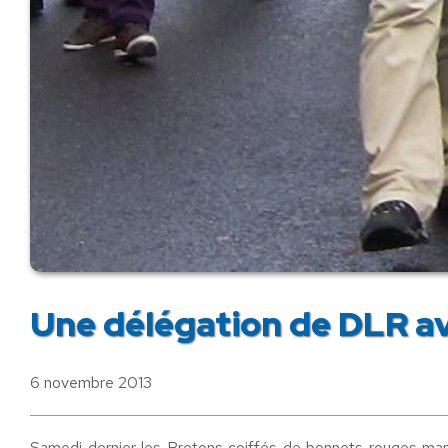
Une délégation de DLR a
6 novembre 2013
Samedi dernier les Bretons coiffés de bonnets rouges manif