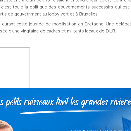
e c'est toule la politique des gouvernements successifs qui es
artis de gouvernment au lobby vert et à Bruxelles.
és durant cette journée de mobilisation en Bretagne. Une délé
osée d'une vingtaine de cadres et militants locaux de DLR.
'ANNE BOISSEL