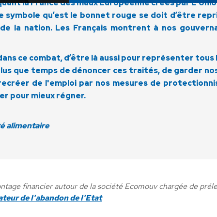
quant la France des maux Européenne créés par L'Unio
 symbole qu’est le bonnet rouge se doit d’être repris
 de la nation. Les Français montrent à nos gouverna
ns ce combat, d’être là aussi pour représenter tous le
t plus que temps de dénoncer ces traités, de garder no
 recréer de l'emploi par nos mesures de protectionni
ser pour mieux régner.
té alimentaire
age financier autour de la société Ecomouv chargée de prélever
teur de l'abandon de l'Etat