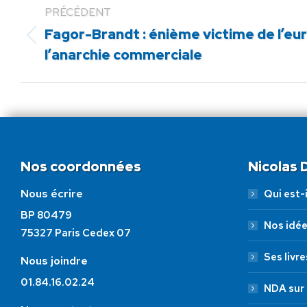
PRÉCÉDENT
Fagor-Brandt : énième victime de l’eur
Article
l’anarchie commerciale
précédent
:
Nos coordonnées
Nicolas
Nous écrire
Qui est-i
BP 80479
Nos idé
75327 Paris Cedex 07
Ses livre
Nous joindre
01.84.16.02.24
NDA sur 