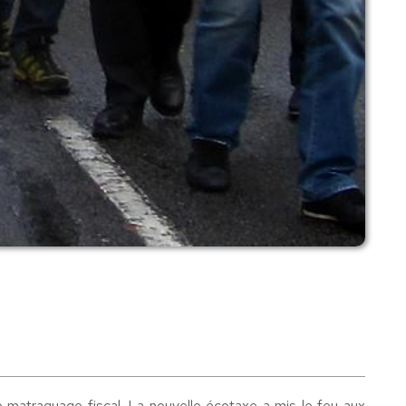
e matraquage fiscal. La nouvelle écotaxe a mis le feu aux