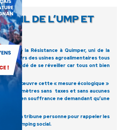
AVAIL DE L’UMP ET
 place de la Résistance à Quimper, uni de la
s , ouvriers des usines agroalimentaires tous
ui a décidé de se réveiller car tous ont bien
ont mis en œuvre cette « mesure écologique »
iers de kilomètres sans taxes et sans aucunes
 du peuple en souffrance ne demandant qu’une
Et oui à la tribune personne pour rappeler les
ite au dumping social.