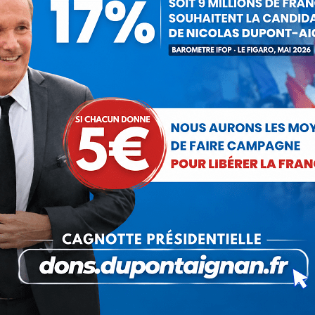
 SYMBOLE DU FRUIT DU TR
, le peuple uni de l’ouest de la France s’est réuni
eurs en passant par les agriculteurs, marins-pêcheur
bune de cette manifestation. C’est toute une filière q
ier maillon de cette chaîne.
 de cette manifestation. Tout d’abord, les élus qui 
ire des produits alimentaires qui parcourent des mill
anifestants car ils ne veulent pas écouter la colère
 l’origine du mal économique qui ronge nos emplois ! 
r c’est bien l’article 63 du traité de Lisbonne qui prof