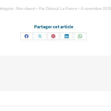
tégorie : Non classé
Par
Debout La France
6 novembre 2013
Partager cet article
Partager
Partager
Partager
Partager
Partager
sur
sur
sur
sur
sur
Facebook
X
Pinterest
LinkedIn
WhatsApp