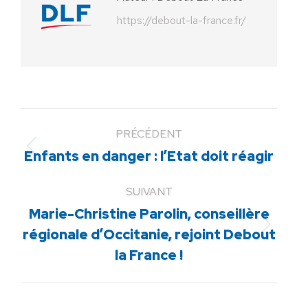
https://debout-la-france.fr/
PRÉCÉDENT
Article
Enfants en danger : l’Etat doit réagir
précédent
:
SUIVANT
Marie-Christine Parolin, conseillère
Article
régionale d’Occitanie, rejoint Debout
suivant
la France !
: