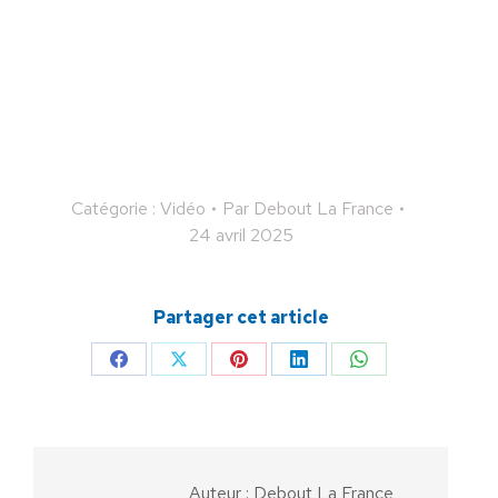
Catégorie :
Vidéo
Par
Debout La France
24 avril 2025
Partager cet article
Partager
Partager
Partager
Partager
Partager
sur
sur
sur
sur
sur
Facebook
X
Pinterest
LinkedIn
WhatsApp
Auteur :
Debout La France