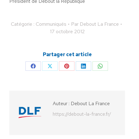
Président de Debout la République
Catégorie :
Communiqués
Par
Debout La France
17 octobre 2012
Partager cet article
Partager
Partager
Partager
Partager
Partager
sur
sur
sur
sur
sur
Facebook
X
Pinterest
LinkedIn
WhatsApp
Auteur :
Debout La France
https://debout-la-france.fr/