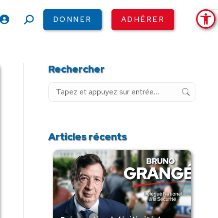
Ouv
DONNER
ADHÉRER
Recherche
:
Rechercher
Recherche
:
Articles récents