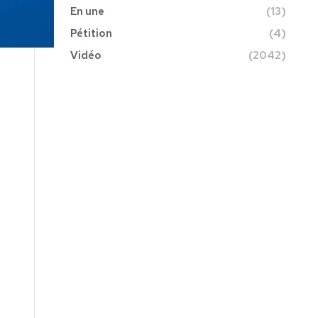
En une
(13)
Pétition
(4)
Vidéo
(2042)