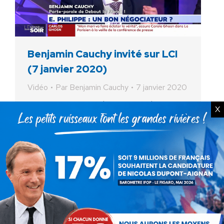
Benjamin Cauchy invité sur LCI
(7 janvier 2020)
Vidéo
Par
Benjamin Cauchy
7 janvier 2020
« Pourquoi exonérer de cotisations les
X
300.000 plus hauts revenus de France ? 4,5
milliards de cotisations ne vont pas rentrer
dans les caisses de retraite ! Où est la
justice…