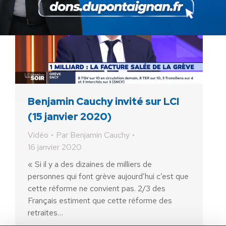
Benjamin Cauchy invité sur LCI
(15 janvier 2020)
Vidéo
Par
Benjamin Cauchy
16 janvier 2020
« Si il y a des dizaines de milliers de
personnes qui font grève aujourd’hui c’est que
cette réforme ne convient pas. 2/3 des
AIDEZ NOUS À
Français estiment que cette réforme des
retraites…
LIBÉRER LA FRANCE