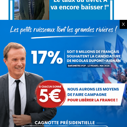
X
Nicolas Dupont-Aignan : « Le
taux du livret A va encore
baisser ! »
Vidéo
Par
Nicolas Dupont-Aignan
16 janvier 2020
« Après avoir matraqué d’impôts les Français,
le Gouvernement s’attaque à leurs économies
en rabaissant le taux de livret A à 0,5% ! Tout
est bon pour racketter les classes moyennes…