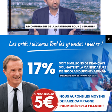
X
Jean-Marc Chipot sur CNEWS
(10 août 2021)
Actualités
Par
Ancien membre
11 août 2021
Mardi 10 août, Jean-Marc Chipot était invité
dans Midi News, au micro de Florence O’Kelly,
sur CNEWS. Voir la vidéo