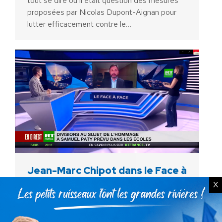
tout se dire où il était question des mesures
proposées par Nicolas Dupont-Aignan pour
lutter efficacement contre le…
Jean-Marc Chipot dans le Face à
face de RT France (11 octobre
X
2021)
Actualités
Par
Ancien membre