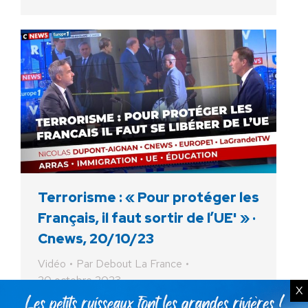
Terrorisme : « Pour protéger les
Français, il faut sortir de l’UE' » ·
Cnews, 20/10/23
Vidéo
Par
Debout La France
20 octobre 2023
X
Retrouvez l’intégralité de l’entretien de