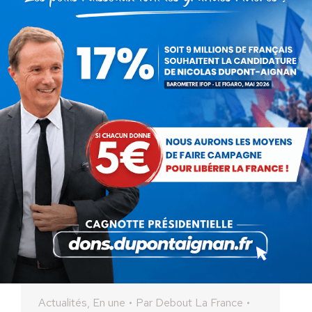
Nicolas DUPONT-AIGNAN dans La Grande
Interview sur Cnews le 20/10/23
Les 10 points du projet
européen pour une France libre
au service d’un monde libre !
Actualités
,
En une
Par
Debout La France