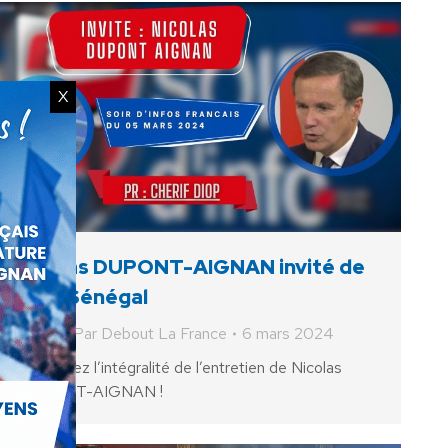
X
Nicolas DUPONT-AIGNAN invité de
TFM Sénégal
Vidéo
Par
Debout La France
6 mars 2024
Retrouvez l’intégralité de l’entretien de Nicolas
DUPONT-AIGNAN !