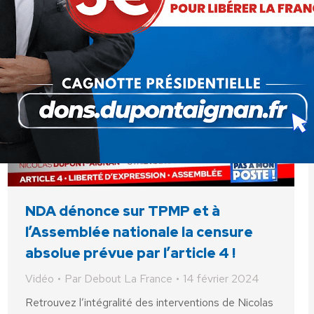
NDA dénonce sur TPMP et à
l’Assemblée nationale la censure
absolue prévue par l’article 4 !
Vidéo
Par
Debout La France
14 février 2024
Retrouvez l’intégralité des interventions de Nicolas