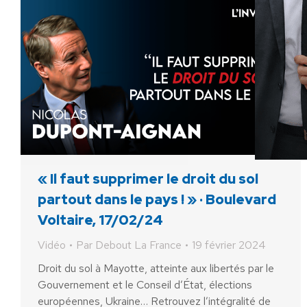
« Il faut supprimer le droit du sol
partout dans le pays ! » · Boulevard
Voltaire, 17/02/24
Vidéo
Par
Debout La France
19 février 2024
Droit du sol à Mayotte, atteinte aux libertés par le
Gouvernement et le Conseil d’État, élections
européennes, Ukraine… Retrouvez l’intégralité de