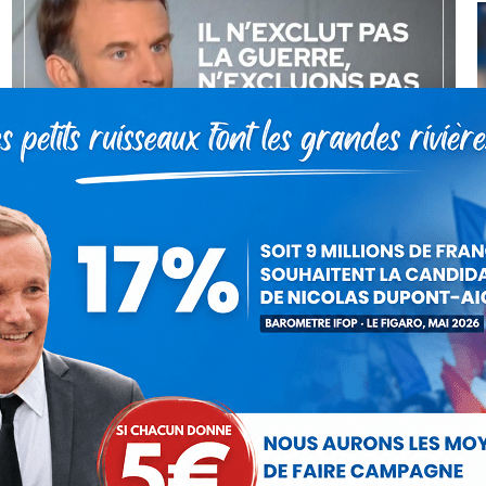
Macron veut la guerre : n’excluons
pas de le destituer !
Vidéo
Par
Rédaction Debout la France
15 mars 2024
Nicolas Dupont-Aignan revient sur les 5
mensonges d’Emmanuel Macron lors de son
interview sur TF1 et France 2 à 20h du jeudi 14 mars
2024. Le président semble résolu à…