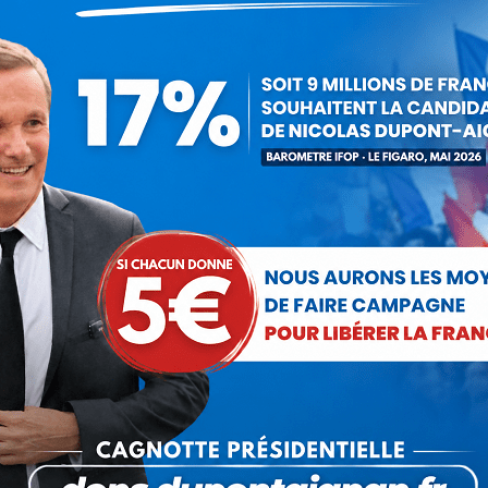
 l’Union
Article
Génocides, ombre
suivant
: