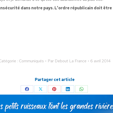
nsécurité dans notre pays. L'ordre républicain doit être r
Catégorie :
Communiqués
Par
Debout La France
6 avril 2014
Partager cet article
Partager
Partager
Partager
Partager
Partager
sur
sur
sur
sur
sur
Facebook
X
Pinterest
LinkedIn
WhatsApp