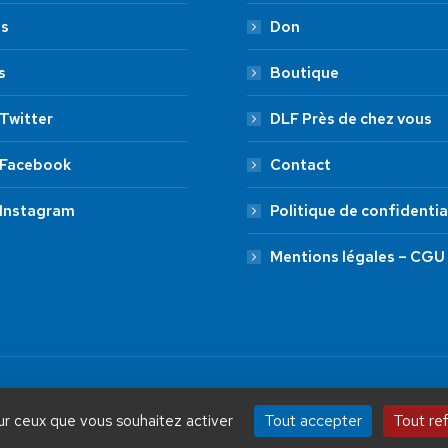
es
Don
s
Boutique
Twitter
DLF Près de chez vous
 Facebook
Contact
 Instagram
Politique de confidentia
Mentions légales – CGU
by Aryup.com
ADHÉSION
20 €
50 €
Tout accepter
Tout re
sur ceux que vous souhaitez activer