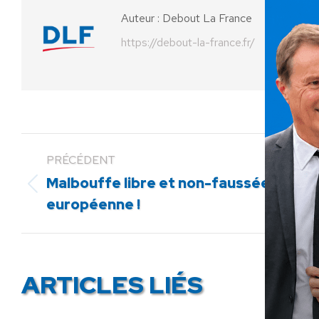
Auteur :
Debout La France
https://debout-la-france.fr/
PRÉCÉDENT
Malbouffe libre et non-faussée : merci
Article
européenne !
précédent
:
ARTICLES LIÉS