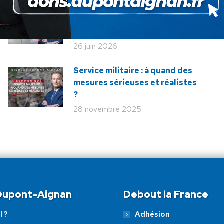
Communiqué : Corse,
l’engrenage d’une France
fragmentée
26 juin 2026
Service militaire : à quand des
mesures sérieuses et réalistes
?
28 novembre 2025
 Dupont-Aignan
Debout la France
l ?
Adhésion