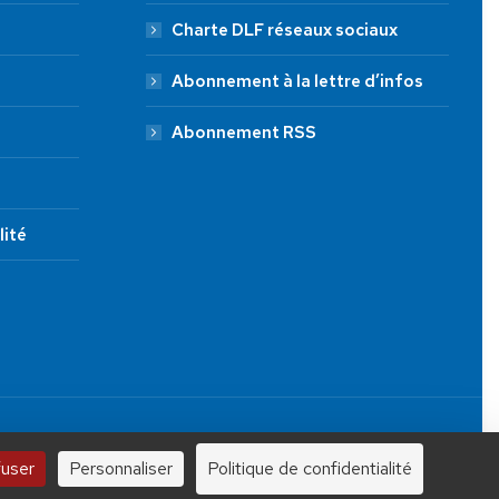
Charte DLF réseaux sociaux
Abonnement à la lettre d’infos
Abonnement RSS
lité
JE FAIS UN DON À DLF
Tous droits réservés.
100 €
250 €
1000 €
fuser
Personnaliser
Politique de confidentialité