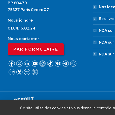
BP 80479
Nos idé
75327 Paris Cedex 07
Ses livre
Nous joindre
01.84.16.02.24
NDA sur 
Nous contacter
NDA sur
PAR FORMULAIRE
NDA sur
AIDEZ NOUS À
LIBÉRER LA FRANCE
Debout La France © 2026 | Designed 
Ce site utilise des cookies et vous donne le contrôle 