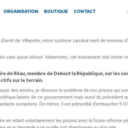
ORGANISATION
BOUTIQUE
CONTACT
d'arrêt de Villepinte, notre système carcéral vient de nouveau d’ê
inée sans aucun blessé. Néanmoins, cet évènement doit inciter n
ire de Réau, membre de Debout la République, sur les con
ifs sur le terrain.
epuis des années, je dénonce le problème de nos prisons qui sont 
la politique laxiste de ce gouvernement mais aussi du précédent 
andards européens. De même, il est primordial d'embaucher 5 000
traire en vidant volontairement les prisons avec la future réfor
s et je demande à ce qu’elle soit abandonnée au plus vite.