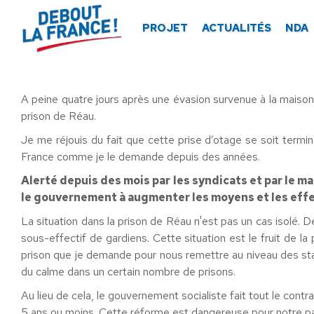
Panneau de gestion des cookies
PROJET
ACTUALITÉS
NDA
A peine quatre jours après une évasion survenue à la maison 
prison de Réau.
Je me réjouis du fait que cette prise d’otage se soit term
France comme je le demande depuis des années.
Alerté depuis des mois par les syndicats et par le ma
le gouvernement à augmenter les moyens et les effect
La situation dans la prison de Réau n'est pas un cas isolé. D
sous-effectif de gardiens. Cette situation est le fruit de 
prison que je demande pour nous remettre au niveau des st
du calme dans un certain nombre de prisons.
Au lieu de cela, le gouvernement socialiste fait tout le con
5 ans ou moins. Cette réforme est dangereuse pour notre pay