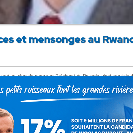
nces et mensonges au Rwan
amé, ex chef de guerre et Président du Rwanda, vient une fois d
s rwandais (avril 1994), de stigmatiser le rôle de la France. S
e du génocide… »
nés (en invoquant des « témoignages »), en tant que
« …complic
la Justice française à 25 ans de prison:
« … pour un criminel
 de Paul Kagamé et ces accusations imprécises, non démontrées 