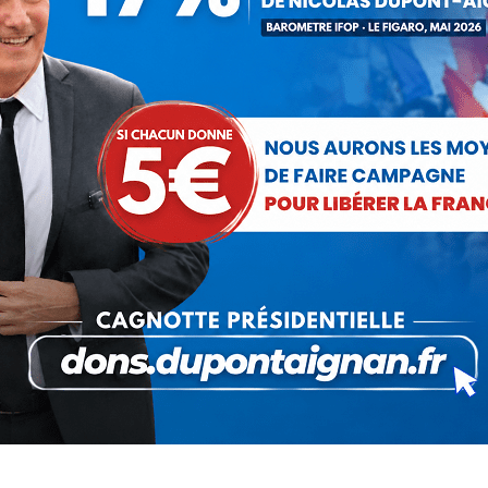
elle ?
rs que la guérilla tutsie de Kagamé s’était déjà constituée dan
iers, à Gikongoro. La France n’y était pour rien. De plus, la « Rad
ontre les Tutsi. La France n’y était toujours pour rien.
e armée, Debout La République demande la levée du secret défe
s sources, écouter les témoins et les militaires et enfin en termi
ues et leur entourage ont failli ou ont commis des fautes, il faud
s conséquences. L’honneur de la France, de son armée, de s
Catégorie : Non classé
Par
Debout La France
8 avril 2014