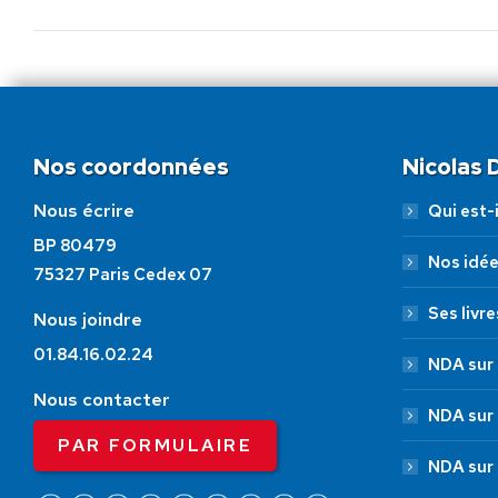
:
Nos coordonnées
Nicolas
Nous écrire
Qui est-i
BP 80479
Nos idé
75327 Paris Cedex 07
Ses livre
Nous joindre
01.84.16.02.24
NDA sur 
Nous contacter
NDA sur
PAR FORMULAIRE
NDA sur