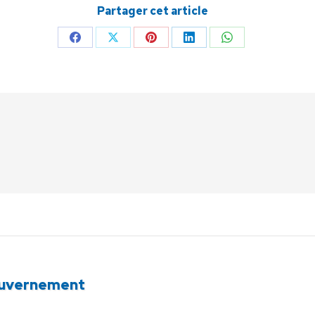
Partager cet article
Partager
Partager
Partager
Partager
Partager
sur
sur
sur
sur
sur
Facebook
X
Pinterest
LinkedIn
WhatsApp
 gouvernement
Article
suivant