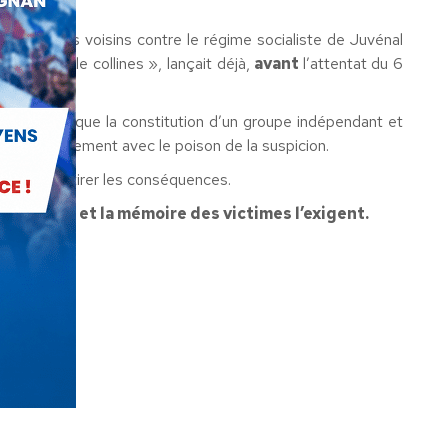
s les pays voisins contre le régime socialiste de Juvénal
io des mille collines », lançait déjà,
avant
l’attentat du 6
nse ainsi que la constitution d’un groupe indépendant et
ner définitivement avec le poison de la suspicion.
ra alors en tirer les conséquences.
a justice, et la mémoire des victimes l’exigent.