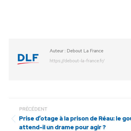
Auteur :
Debout La France
https://debout-la-france.fr/
PRÉCÉDENT
Prise d’otage à la prison de Réau: le
Article
attend-il un drame pour agir ?
précédent