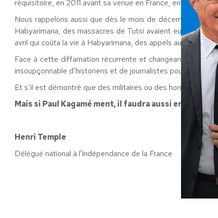
réquisitoire, en 2011 avant sa venue en France, en visite offici
Nous rappelons aussi que dès le mois de décembre 1993, alo
Habyarimana, des massacres de Tutsi avaient eu lieu, par mill
avril qui coûta la vie à Habyarimana, des appels au massacre c
Face à cette diffamation récurrente et changeante de notr
insoupçonnable d’historiens et de journalistes pour étudier le
Et s’il est démontré que des militaires ou des hommes politiq
Mais si Paul Kagamé ment, il faudra aussi en tirer le
Henri Temple
Délégué national à l'Indépendance de la France