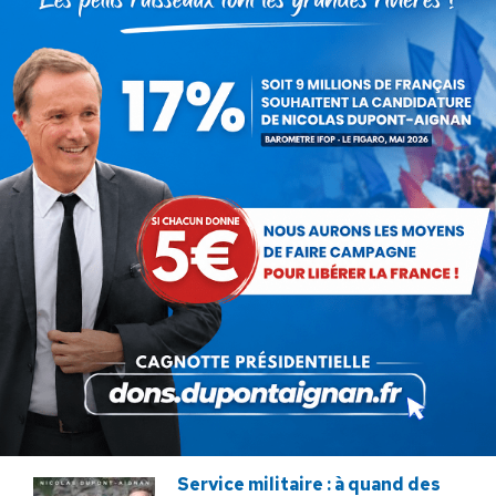
22 juillet 2026
Communiqué : Corse,
l’engrenage d’une France
fragmentée
26 juin 2026
En ce 18 juin, le meilleur
hommage : libérer à nouveau la
France !
18 juin 2026
Macron veut tuer notre
élevage !
12 décembre 2025
Service militaire : à quand des