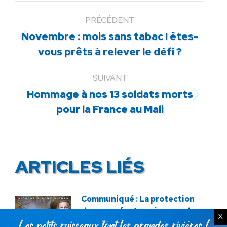
PRÉCÉDENT
Novembre : mois sans tabac ! êtes-
Article
vous prêts à relever le défi ?
précédent
:
SUIVANT
Hommage à nos 13 soldats morts
Article
pour la France au Mali
suivant
:
ARTICLES LIÉS
Communiqué : La protection
de nos enfants se joue sur le
X
terrain !