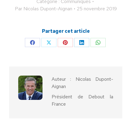
Catégorie :
Communiqués
Par
Nicolas Dupont-Aignan
25 novembre 2019
Partager cet article
Partager
Partager
Partager
Partager
Partager
sur
sur
sur
sur
sur
Facebook
X
Pinterest
LinkedIn
WhatsApp
Auteur :
Nicolas Dupont-
Aignan
Président de Debout la
France