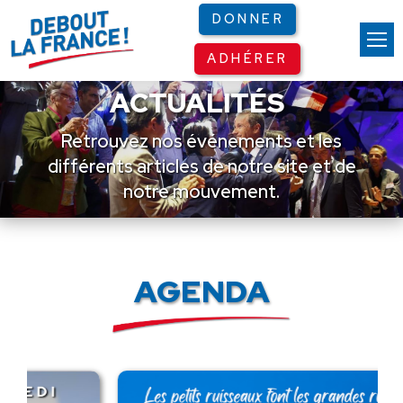
Panneau de gestion des cookies
DONNER
ADHÉRER
ACTUALITÉS
Retrouvez nos événements et les
différents articles de notre site et de
notre mouvement.
AGENDA