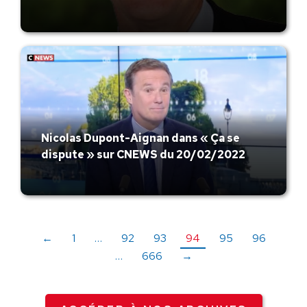
Nicolas Dupont-Aignan dans « Ça se
dispute » sur CNEWS du 20/02/2022
←
1
…
92
93
94
95
96
…
666
→