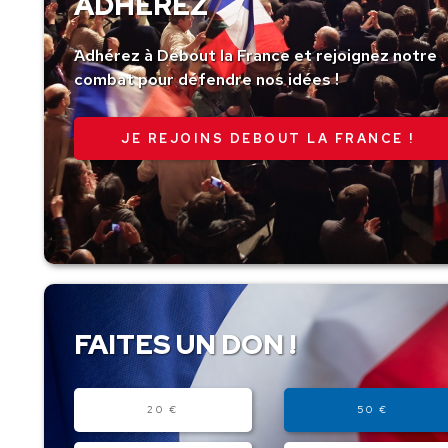
ADHÉREZ
Adhérez à Debout la France et rejoignez notre
combat pour défendre nos idées !
JE REJOINS DEBOUT LA FRANCE !
FAITES UN DON !
Montant
20 €
50 €