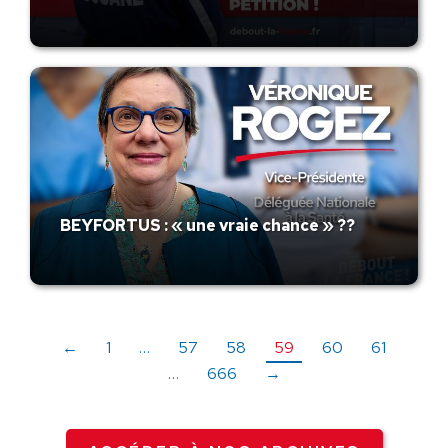
BEYFORTUS : « une vraie chance » ??
←
1
…
57
58
59
60
61
…
666
→