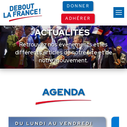
Panneau de gestion des cookies
DONNER
ADHÉRER
ACTUALITÉS
Retrouvez nos événements et les
différents articles de notre site et de
notre mouvement.
AGENDA