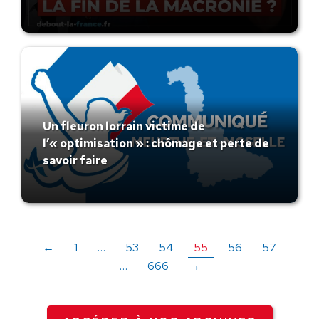
Un fleuron lorrain victime de
l’« optimisation » : chômage et perte de
savoir faire
←
1
…
53
54
55
56
57
…
666
→