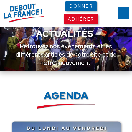
Panneau de gestion des cookies
DONNER
ADHÉRER
ACTUALITÉS
Retrouvez nos événements et les
différents articles de notre site et de
notre mouvement.
AGENDA