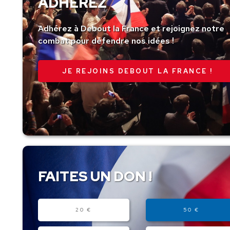
ADHÉREZ
Adhérez à Debout la France et rejoignez notre
combat pour défendre nos idées !
JE REJOINS DEBOUT LA FRANCE !
FAITES UN DON !
Montant
20 €
50 €