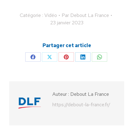
Catégorie :
Vidéo
Par
Debout La France
23 janvier 2023
Partager cet article
Partager
Partager
Partager
Partager
Partager
sur
sur
sur
sur
sur
Facebook
X
Pinterest
LinkedIn
WhatsApp
Auteur :
Debout La France
https://debout-la-france.fr/