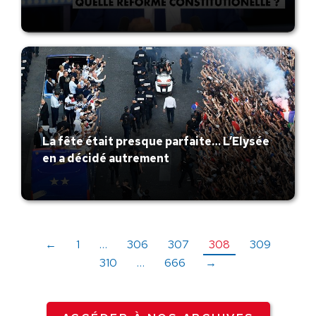
La fête était presque parfaite… L’Elysée
en a décidé autrement
←
1
…
306
307
308
309
310
…
666
→