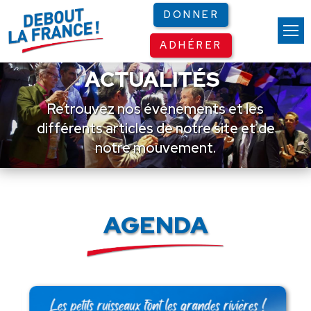
Panneau de gestion des cookies
DONNER
ADHÉRER
ACTUALITÉS
Retrouvez nos événements et les
différents articles de notre site et de
notre mouvement.
AGENDA