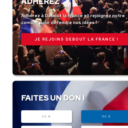
ADHÉREZ
Adhérez à Debout la France et rejoignez notre
combat pour défendre nos idées !
JE REJOINS DEBOUT LA FRANCE !
FAITES UN DON !
Montant
20 €
50 €