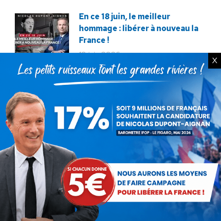
En ce 18 juin, le meilleur
hommage : libérer à nouveau la
France !
18 juin 2026
X
Macron veut tuer notre
élevage !
12 décembre 2025
Service militaire : à quand des
mesures sérieuses et
réalistes ?
28 novembre 2025
Budget : l’imposture de trop.
La destitution au plus tôt !