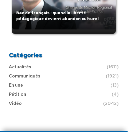
Bac de français : quand la liberté
pédagogique devient abandon culturel
Catégories
Actualités
(1611)
Communiqués
(1921)
En une
(13)
Pétition
(4)
Vidéo
(2042)