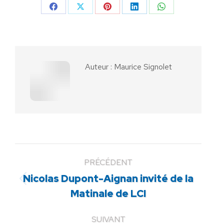
Partager
Partager
Partager
Partager
Partager
sur
sur
sur
sur
sur
Facebook
X
Pinterest
LinkedIn
WhatsApp
Auteur :
Maurice Signolet
PRÉCÉDENT
Nicolas Dupont-Aignan invité de la
Article
Matinale de LCI
précédent
:
SUIVANT