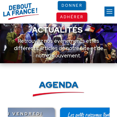
Panneau de gestion des cookies
DONNER
ADHÉRER
ACTUALITÉS
Retrouvez nos événements et les
différents articles de notre site et de
notre mouvement.
AGENDA