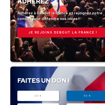
ADHÉREZ
Adhérez à Debout la France et rejoignez notre
combat pour défendre nos idées !
JE REJOINS DEBOUT LA FRANCE !
FAITES UN DON !
Montant
20 €
50 €