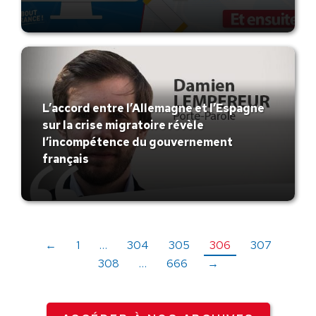
L’accord entre l’Allemagne et l’Espagne
sur la crise migratoire révèle
l’incompétence du gouvernement
français
←
1
…
304
305
306
307
308
…
666
→