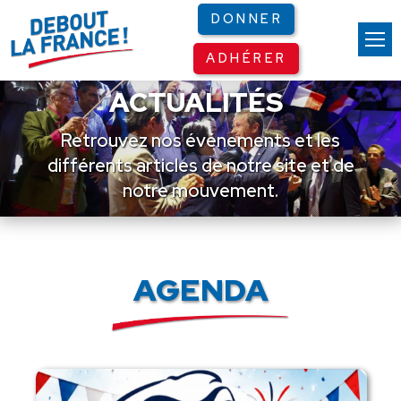
Panneau de gestion des cookies
DONNER
ADHÉRER
ACTUALITÉS
Retrouvez nos événements et les
différents articles de notre site et de
notre mouvement.
AGENDA