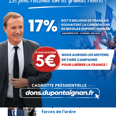
PRÉCÉDENT
Action publique 2022 : En marche
Article
vers la destruction de la fonction
précédent
publique
:
SUIVANT
Article
En Marche vers … l’autocratie ?
suivant
:
ARTICLES LIÉS
Présomption de légitimité de
l’usage des armes par les
forces de l’ordre