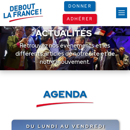
Panneau de gestion des cookies
DONNER
ADHÉRER
ACTUALITÉS
Retrouvez nos événements et les
différents articles de notre site et de
notre mouvement.
AGENDA