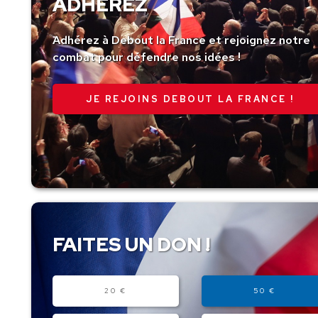
ADHÉREZ
Adhérez à Debout la France et rejoignez notre
combat pour défendre nos idées !
JE REJOINS DEBOUT LA FRANCE !
FAITES UN DON !
Montant
20 €
50 €