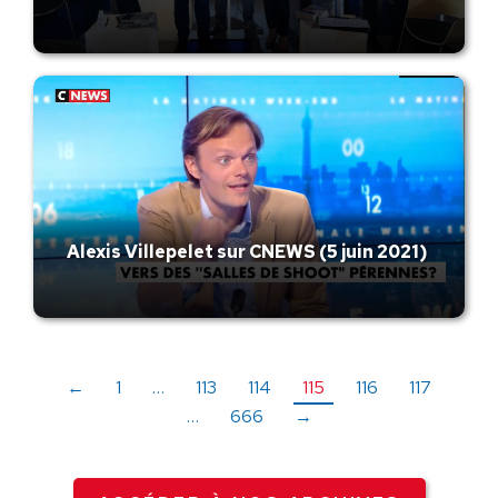
Alexis Villepelet sur CNEWS (5 juin 2021)
←
1
…
113
114
115
116
117
…
666
→