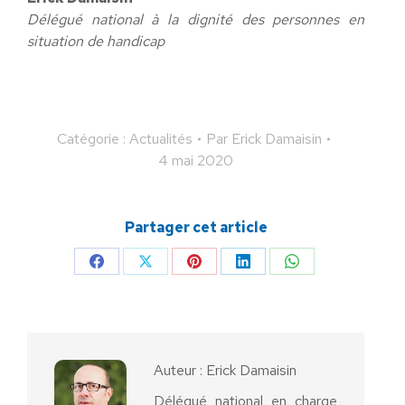
Délégué national à la dignité des personnes en
situation de handicap
Catégorie :
Actualités
Par
Erick Damaisin
4 mai 2020
Partager cet article
Partager
Partager
Partager
Partager
Partager
sur
sur
sur
sur
sur
Facebook
X
Pinterest
LinkedIn
WhatsApp
Auteur :
Erick Damaisin
Délégué national en charge