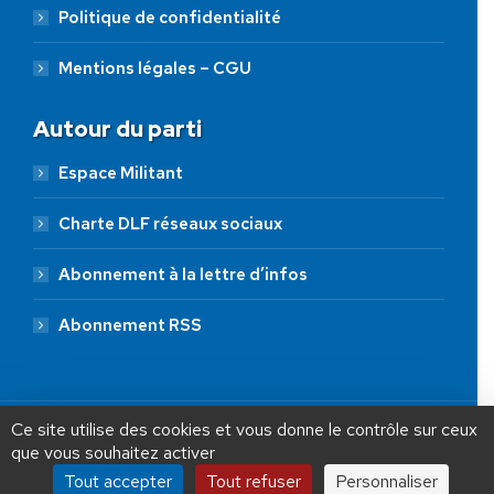
Politique de confidentialité
Mentions légales – CGU
Autour du parti
Espace Militant
Charte DLF réseaux sociaux
Abonnement à la lettre d’infos
Abonnement RSS
AIDEZ NOUS À
LIBÉRER LA FRANCE
JE FAIS UN DON À DLF
Ce site utilise des cookies et vous donne le contrôle sur ceux
que vous souhaitez activer
ADHÉSION
20 €
50 €
100 €
Tout accepter
Tout refuser
Personnaliser