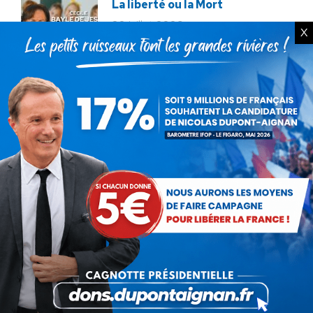
La liberté ou la Mort
20 juillet 2026
X
Bac de français : quand la
liberté pédagogique devient
abandon culturel
18 juillet 2026
La France au seuil d’un
engrenage stratégique ?
15 juillet 2026
Rechercher