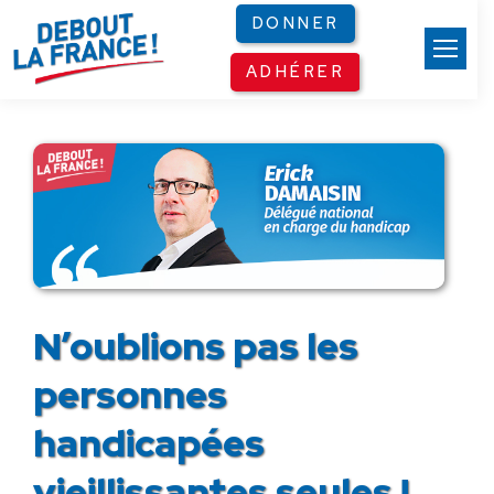
Panneau de gestion des cookies
DONNER
ADHÉRER
N’oublions pas les
personnes
handicapées
vieillissantes seules !