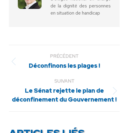
de la dignité des personnes
en situation de handicap
PRÉCÉDENT
Article
Déconfinons les plages !
précédent
:
SUIVANT
Le Sénat rejette le plan de
Article
déconfinement du Gouvernement !
suivant
:
ARTICLES LIÉS