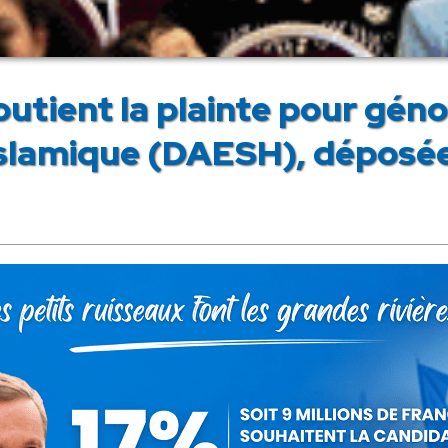
utient la plainte pour géno
 Islamique (DAESH), dépos
s membres du Groupe d'études sur les chrétiens d'Orient, sou
d'Orient, le 17 septembre à la Haye devant la Cour pénale inte
t autres minorités, en Syrie et en Irak, ne peuvent rester impuni