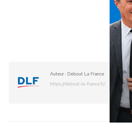
Caté
Auteur :
Debout La France
https://debout-la-france.fr/