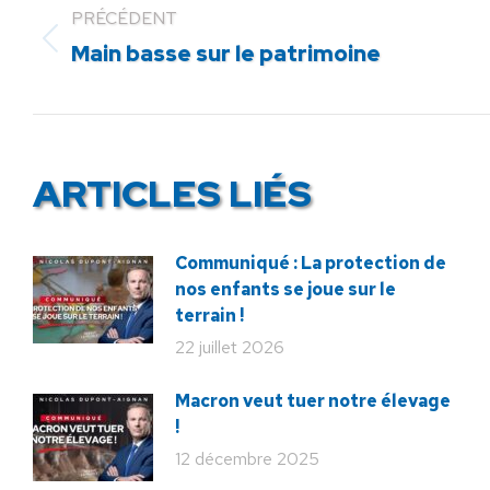
PRÉCÉDENT
Article
Main basse sur le patrimoine
précédent
:
ARTICLES LIÉS
Communiqué : La protection de
nos enfants se joue sur le
terrain !
22 juillet 2026
Macron veut tuer notre élevage
!
12 décembre 2025