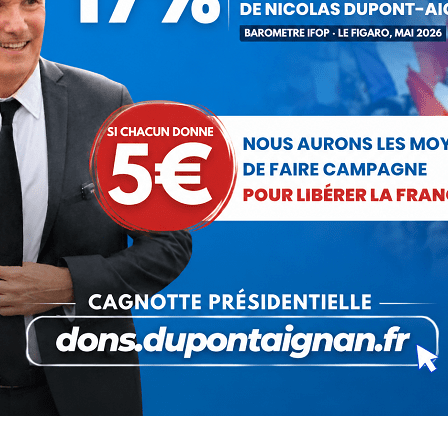
gorie :
Communiqués
Par
Debout La France
19 septembre 2
Partager cet article
Partager
Partager
Partager
Partager
Partager
sur
sur
sur
sur
sur
Facebook
X
Pinterest
LinkedIn
WhatsApp