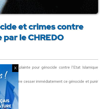
cide et crimes contre
ée par le CHREDO
tient la plainte pour génocide contre l’Etat Islamique
X
rnationale.
es. Il faut faire cesser immédiatement ce génocide et punir