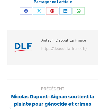
Partager cet article
Partager
Partager
Partager
Partager
Partager
sur
sur
sur
sur
sur
Facebook
X
Pinterest
LinkedIn
WhatsApp
Auteur :
Debout La France
https://debout-la-france.fr/
PRÉCÉDENT
Nicolas Dupont-Aignan soutient la
plainte pour génocide et crimes