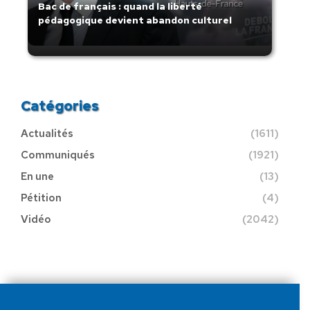
Bac de français : quand la liberté
pédagogique devient abandon culturel
Catégories
Actualités
(1611)
Communiqués
(1921)
En une
(13)
Pétition
(4)
Vidéo
(2042)