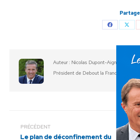
Partager
Partager
Parta
sur
sur
Facebook
X
Auteur :
Nicolas Dupont-Aignan
Président de Debout la France
PRÉCÉDENT
Le plan de déconfinement du