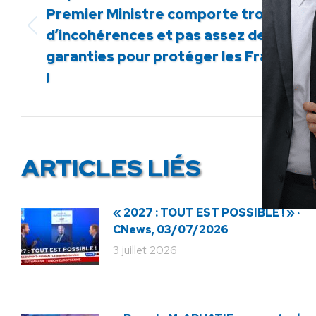
Premier Ministre comporte trop
Article
d’incohérences et pas assez de
précédent
garanties pour protéger les Français
:
!
ARTICLES LIÉS
« 2027 : TOUT EST POSSIBLE ! » ·
CNews, 03/07/2026
3 juillet 2026