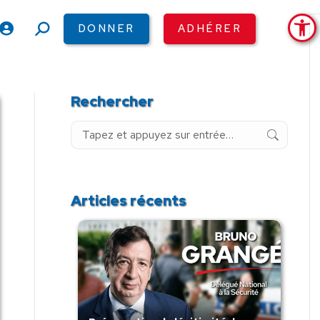
Ouv
DONNER
ADHÉRER
Recherche
:
Rechercher
Recherche
:
Articles récents