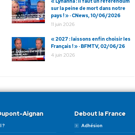
« Lyhanna : il faut un référendum
sur la peine de mort dans notre
pays ! » · CNews, 10/06/2026
11 juin 2026
« 2027 : laissons enfin choisir les
Français ! » · BFMTV, 02/06/26
4 juin 2026
 Dupont-Aignan
Debout la France
l ?
Adhésion