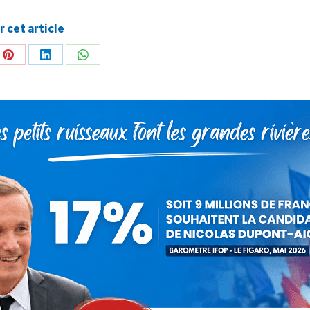
 cet article
ger
Partager
Partager
Partager
sur
sur
sur
Pinterest
LinkedIn
WhatsApp
SUIVANT
Afrique : Le coronavirus sera-t-il