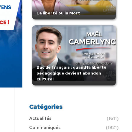
La liberté ou la Mort
Bac de français : quand la liberté
pédagogique devient abandon
culturel
Catégories
Actualités
(1611)
Communiqués
(1921)