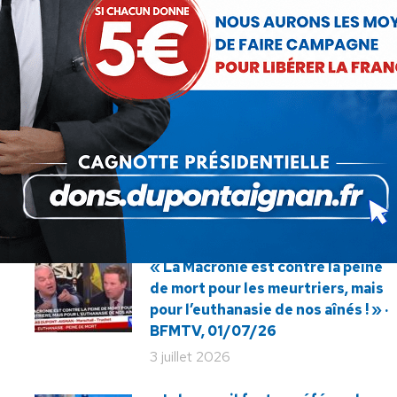
l’occasion d’en finir, enfin, avec les
conséquences pernicieuses du
Article
mondialisme et du néolibéralisme,
suivant
en éteignant définitivement la
:
dette des pays africains ?
« La Macronie est contre la peine
de mort pour les meurtriers, mais
pour l’euthanasie de nos aînés ! » ·
BFMTV, 01/07/26
3 juillet 2026