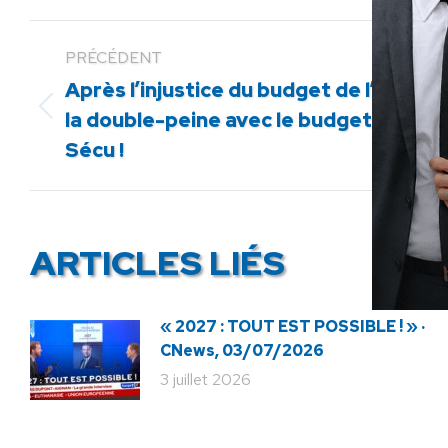
PRÉCÉDENT
Après l’injustice du budget de l’Etat,
Article
la double-peine avec le budget de la
précédent
Sécu !
:
ARTICLES LIÉS
« 2027 : TOUT EST POSSIBLE ! » ·
CNews, 03/07/2026
3 juillet 2026