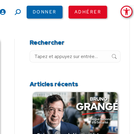
Ouv
DONNER
ADHÉRER
Recherche
:
Rechercher
Recherche
:
Articles récents