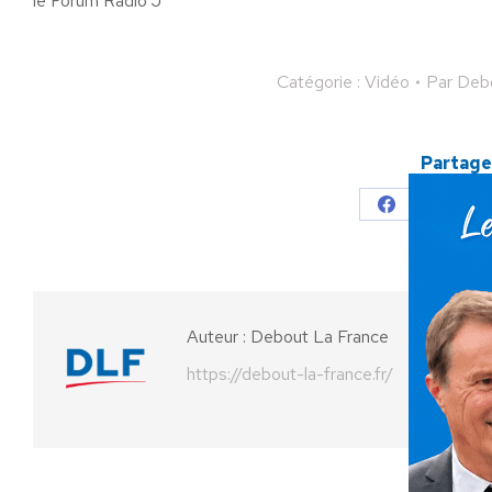
le Forum Radio J
Catégorie :
Vidéo
Par
Debo
Partager
Partager
Parta
sur
sur
Facebook
X
Auteur :
Debout La France
https://debout-la-france.fr/