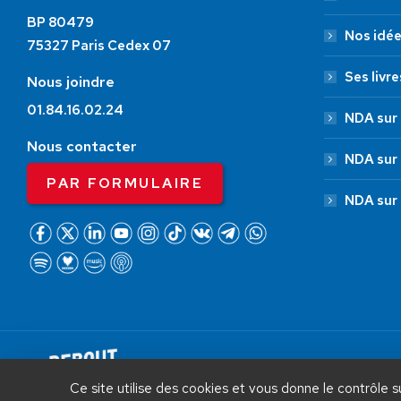
BP 80479
Nos idé
75327 Paris Cedex 07
Ses livre
Nous joindre
01.84.16.02.24
NDA sur 
Nous contacter
NDA sur
PAR FORMULAIRE
NDA sur
AIDEZ NOUS À
LIBÉRER LA FRANCE
Debout La France © 2026 | Designed 
Ce site utilise des cookies et vous donne le contrôle 