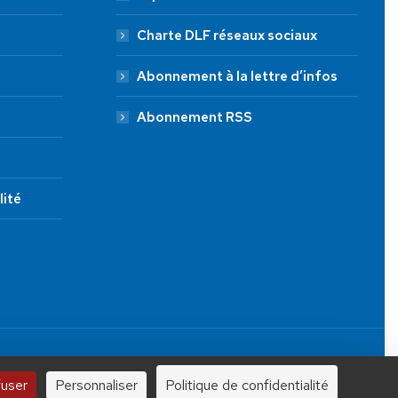
Charte DLF réseaux sociaux
Abonnement à la lettre d’infos
Abonnement RSS
lité
JE FAIS UN DON À DLF
Tous droits réservés.
100 €
250 €
1000 €
fuser
Personnaliser
Politique de confidentialité