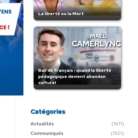
La liberté ou la Mort
Bac de français : quand la liberté
pédagogique devient abandon
culturel
Catégories
Actualités
(1611)
Communiqués
(1921)