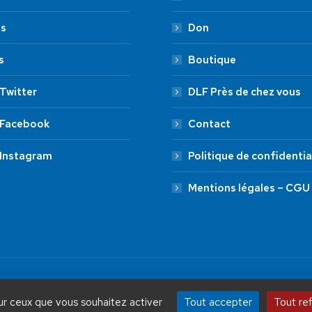
es
Don
s
Boutique
Twitter
DLF Près de chez vous
 Facebook
Contact
 Instagram
Politique de confidentia
Mentions légales – CGU
by Aryup.com
ADHÉSION
20 €
50 €
Tout accepter
Tout re
sur ceux que vous souhaitez activer