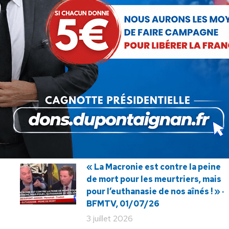
SUIVANT
10 milliards d’impôts à rembourser
Article
aux entreprises : cet amateur
suivant
nommé Macron
:
« La Macronie est contre la peine
de mort pour les meurtriers, mais
pour l’euthanasie de nos aînés ! » ·
BFMTV, 01/07/26
3 juillet 2026