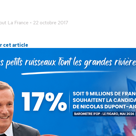
ut La France
22 octobre 2017
 cet article
ger
Partager
Partager
Partager
sur
sur
sur
Pinterest
LinkedIn
WhatsApp