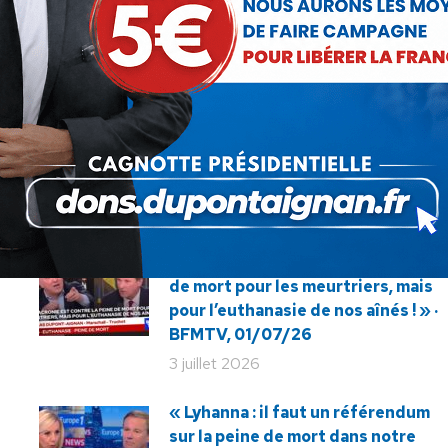
Nicolas Dupont-Aignan apporte son
Article
soutien aux sapeurs-pompiers
suivant
professionnels et volontaires
:
« La Macronie est contre la peine
de mort pour les meurtriers, mais
pour l’euthanasie de nos aînés ! » ·
BFMTV, 01/07/26
3 juillet 2026
« Lyhanna : il faut un référendum
sur la peine de mort dans notre