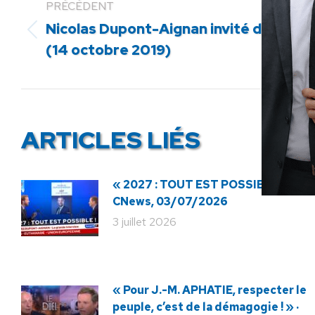
PRÉCÉDENT
Nicolas Dupont-Aignan invité de LCI
Article
(14 octobre 2019)
précédent
:
ARTICLES LIÉS
« 2027 : TOUT EST POSSIBLE ! » ·
CNews, 03/07/2026
3 juillet 2026
« Pour J.-M. APHATIE, respecter le
peuple, c’est de la démagogie ! » ·