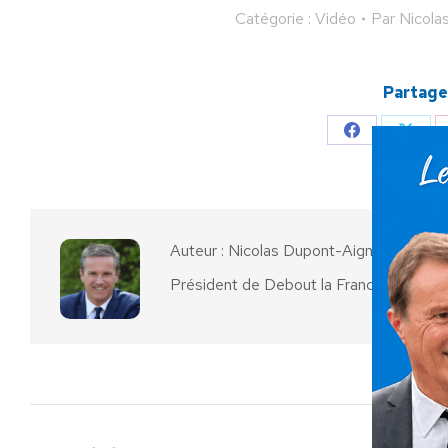
Catégorie :
Vidéo
Par
Nicola
Partager
Partager
Parta
sur
sur
Facebook
X
Auteur :
Nicolas Dupont-Aignan
Président de Debout la France