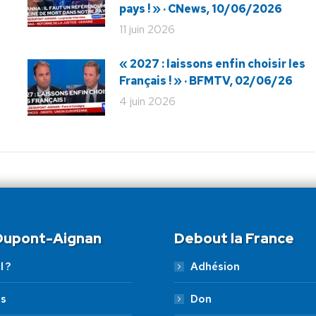
pays ! » · CNews, 10/06/2026
11 juin 2026
« 2027 : laissons enfin choisir les
Français ! » · BFMTV, 02/06/26
4 juin 2026
 Dupont-Aignan
Debout la France
l ?
Adhésion
es
Don