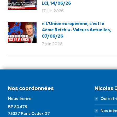
LCI, 14/06/26
17 juin 2026
« L’Union européenne, c’est le
4ème Reich » · Valeurs Actuelles,
07/06/26
7 juin 2026
Nos coordonnées
Nicolas
Nous écrire
Qui est-i
BP 80479
Nos idé
75327 Paris Cedex 07