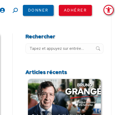
Ouv
DONNER
ADHÉRER
Recherche
:
Rechercher
Recherche
:
Articles récents