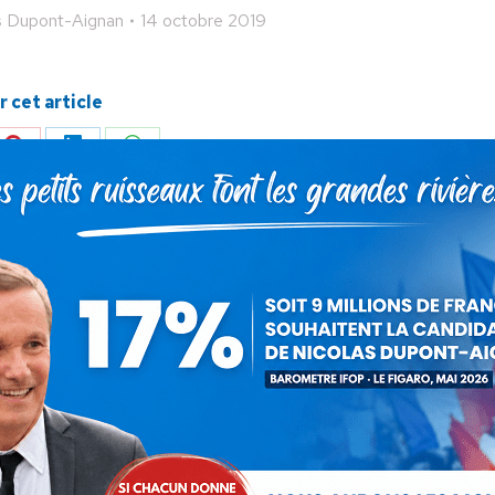
s Dupont-Aignan
14 octobre 2019
 cet article
ger
Partager
Partager
Partager
sur
sur
sur
Pinterest
LinkedIn
WhatsApp
SUIVANT