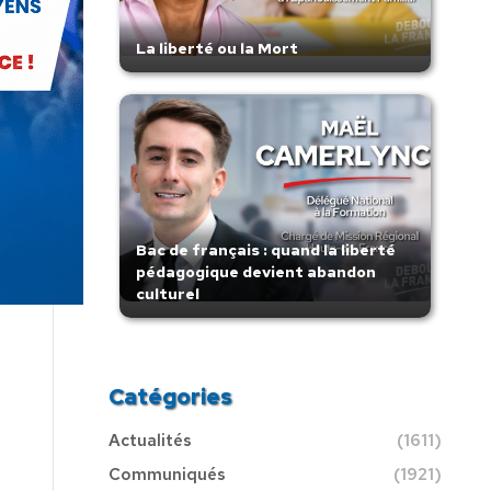
La liberté ou la Mort
Bac de français : quand la liberté
pédagogique devient abandon
culturel
Catégories
Actualités
(1611)
Communiqués
(1921)