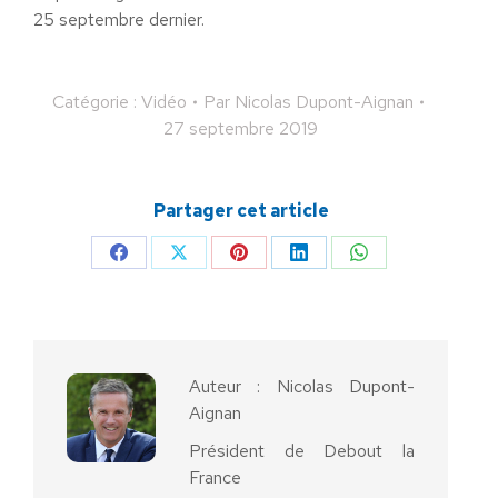
25 septembre dernier.
Catégorie :
Vidéo
Par
Nicolas Dupont-Aignan
27 septembre 2019
Partager cet article
Partager
Partager
Partager
Partager
Partager
sur
sur
sur
sur
sur
Facebook
X
Pinterest
LinkedIn
WhatsApp
Auteur :
Nicolas Dupont-
Aignan
Président de Debout la
France