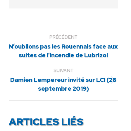
PRÉCÉDENT
N’oublions pas les Rouennais face aux
Article
suites de l’incendie de Lubrizol
précédent
:
SUIVANT
Damien Lempereur invité sur LCI (28
Article
septembre 2019)
suivant
:
ARTICLES LIÉS