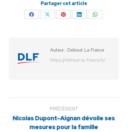
Partager cet article
Partager
Partager
Partager
Partager
Partager
sur
sur
sur
sur
sur
Facebook
X
Pinterest
LinkedIn
WhatsApp
Auteur :
Debout La France
https://debout-la-france.fr/
PRÉCÉDENT
Nicolas Dupont-Aignan dévoile ses
Article
mesures pour la famille
précédent