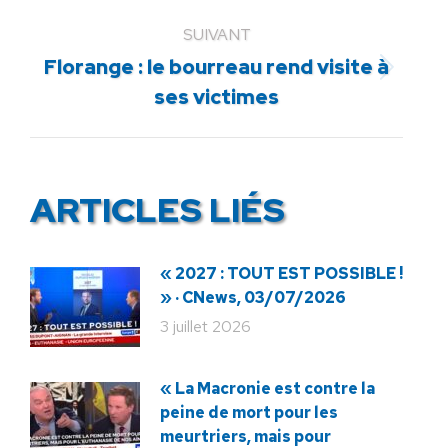
:
SUIVANT
Florange : le bourreau rend visite à
Article
ses victimes
suivant
:
ARTICLES LIÉS
« 2027 : TOUT EST POSSIBLE !
» · CNews, 03/07/2026
3 juillet 2026
« La Macronie est contre la
peine de mort pour les
meurtriers, mais pour