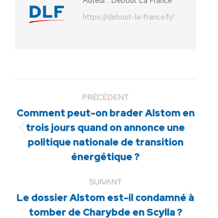
Auteur :
Debout La France
https://debout-la-france.fr/
PRÉCÉDENT
Comment peut-on brader Alstom en
trois jours quand on annonce une
Article
politique nationale de transition
précédent
énergétique ?
:
SUIVANT
Le dossier Alstom est-il condamné à
Article
tomber de Charybde en Scylla ?
suivant