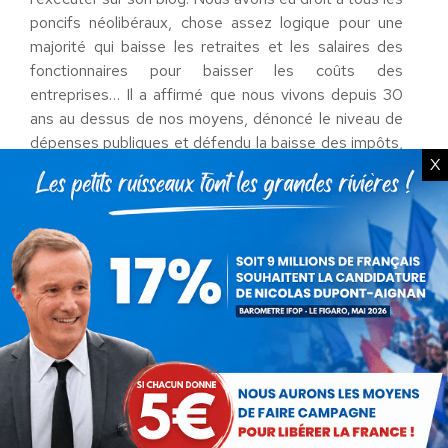
poncifs néolibéraux, chose assez logique pour une
majorité qui baisse les retraites et les salaires des
fonctionnaires pour baisser les coûts des
entreprises… Il a affirmé que nous vivons depuis 30
ans au dessus de nos moyens, dénoncé le niveau de
dépenses publiques et défendu la baisse des impôts,
X
comme le fait Jean-François Copé. Manuel Valls a eu
le culot de dire que les efforts sont équitables alors
que toute la stratégie de la majorité consiste à
réduire le coût du travail pour les entreprises ! Voilà à
quoi mène la soumission à l’anarchie néolibérale.
Il est tout de même effarant de voir le gouvernement
persister dans une politique qui échoue depuis plus
de trois ans, outre le fait d’être proche de celle de la
majorité précédente. Il n’y a aucun espoir social à
avoir du Parti « Socialiste », qui préfère la
mondialisation et cette mauvaise europe au sort des
Français.