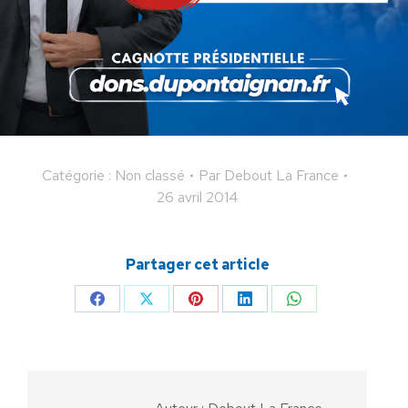
Laurent Pinsolle,
Délégué national à l’Equilibre des Comptes publics et
au Patriotisme économique
Catégorie : Non classé
Par
Debout La France
26 avril 2014
Partager cet article
Partager
Partager
Partager
Partager
Partager
sur
sur
sur
sur
sur
Facebook
X
Pinterest
LinkedIn
WhatsApp