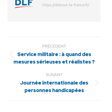
https://debout-la-france.fr/
PRÉCÉDENT
Service militaire : à quand des
Article
mesures sérieuses et réalistes ?
précédent
:
SUIVANT
Journée internationale des
Article
personnes handicapées
suivant
: