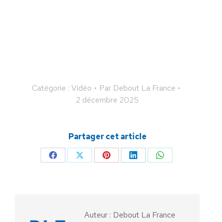
Catégorie :
Vidéo
Par
Debout La France
2 décembre 2025
Partager cet article
Partager
Partager
Partager
Partager
Partager
sur
sur
sur
sur
sur
Facebook
X
Pinterest
LinkedIn
WhatsApp
Auteur :
Debout La France