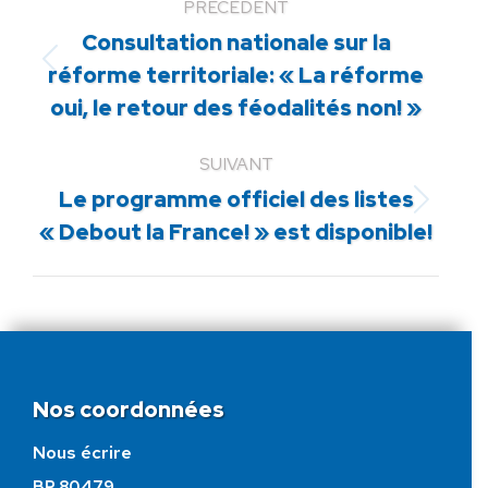
PRÉCÉDENT
Consultation nationale sur la
Article
réforme territoriale: « La réforme
précédent
oui, le retour des féodalités non! »
:
SUIVANT
Le programme officiel des listes
Article
« Debout la France! » est disponible!
suivant
:
Nos coordonnées
Nous écrire
BP 80479