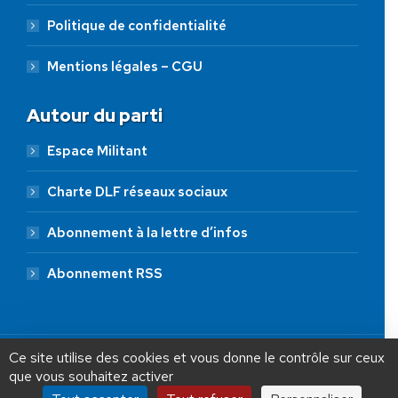
Politique de confidentialité
Mentions légales – CGU
Autour du parti
Espace Militant
Charte DLF réseaux sociaux
Abonnement à la lettre d’infos
Abonnement RSS
AIDEZ NOUS À
LIBÉRER LA FRANCE
JE FAIS UN DON À DLF
Ce site utilise des cookies et vous donne le contrôle sur ceux
que vous souhaitez activer
ADHÉSION
20 €
50 €
100 €