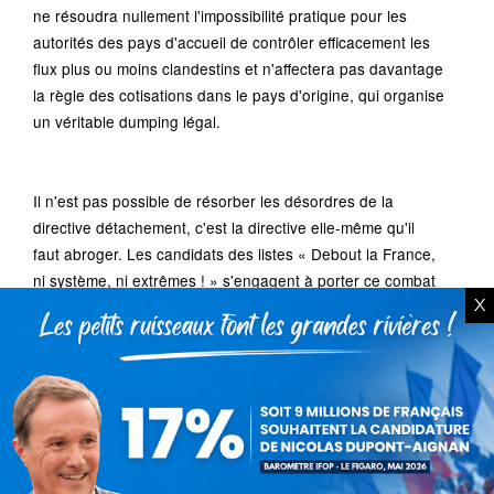
ne résoudra nullement l'impossibilité pratique pour les
autorités des pays d'accueil de contrôler efficacement les
flux plus ou moins clandestins et n'affectera pas davantage
la règle des cotisations dans le pays d'origine, qui organise
un véritable dumping légal.
Il n'est pas possible de résorber les désordres de la
directive détachement, c'est la directive elle-même qu'il
faut abroger. Les candidats des listes « Debout la France,
ni système, ni extrêmes ! » s'engagent à porter ce combat
X
qui s'inscrira dans celui, plus vaste, d'une profonde
réforme du marché intérieur européen pour permettre par
des dispositifs de compensation de résorber toutes les
formes de dumping (fiscal, social, etc.) qu'une libre
circulation insensée et irréaliste a laissé se développer.
Catégorie : Non classé
Par
Debout La France