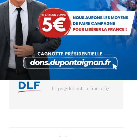
19 mai 2014
Partager cet article
Partager
Partager
Partager
Partager
Partager
sur
sur
sur
sur
sur
Facebook
X
Pinterest
LinkedIn
WhatsApp
Auteur :
Debout La France
https://debout-la-france.fr/