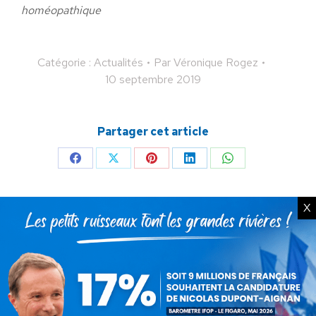
homéopathique
Catégorie :
Actualités
Par
Véronique Rogez
10 septembre 2019
Partager cet article
Partager
Partager
Partager
Partager
Partager
sur
sur
sur
sur
sur
X
Facebook
X
Pinterest
LinkedIn
WhatsApp
Auteur :
Véronique Rogez
Déléguée nationale à la
santé et déléguée nationale
adjointe aux fédérations