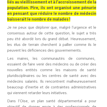
liés au vieillissement et à l’accroissement de la
population. Pire, ils ont organisé une pénurie
en pensant que réduire le nombre de médecin
baisserait le nombre de malades !
Je ne peux que déplorer que, malgré l’urgence et le
consensus autour de cette question, le sujet a très
peu été abordé lors du grand débat. Heureusement,
les élus de terrain cherchent à pallier comme ils le
peuvent les déficiences des gouvernements.
Les maires, les communautés de communes,
essaient de faire venir des médecins ou de créer des
nouvelles entités comme les maisons de santé
pluridisciplinaires ou les centres de santé avec des
médecins salariés. Ils rencontrent malheureusement
beaucoup d’inertie et de contraintes administratives
qui viennent retarder leurs initiatives.
Dans l’Oise, un plan santé départemental a pour
objectif de donner envie à des professionnels de