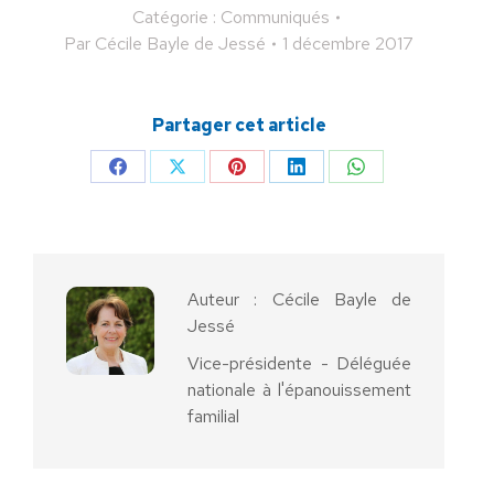
Catégorie :
Communiqués
Par
Cécile Bayle de Jessé
1 décembre 2017
Partager cet article
Partager
Partager
Partager
Partager
Partager
sur
sur
sur
sur
sur
Facebook
X
Pinterest
LinkedIn
WhatsApp
Auteur :
Cécile Bayle de
Jessé
Vice-présidente - Déléguée
nationale à l'épanouissement
familial