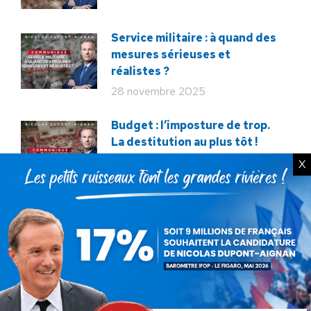
Service militaire : à quand des
mesures sérieuses et
réalistes ?
28 novembre 2025
Budget : l’imposture de trop.
La destitution au plus tôt !
24 novembre 2025
X
Rechercher
Recherche
: