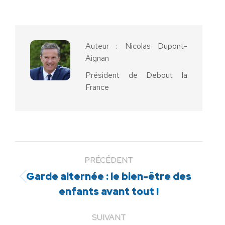
sur
sur
sur
sur
sur
Facebook
X
Pinterest
LinkedIn
WhatsApp
Auteur :
Nicolas Dupont-
Aignan
Président de Debout la
France
PRÉCÉDENT
Garde alternée : le bien-être des
Article
enfants avant tout !
précédent
:
SUIVANT