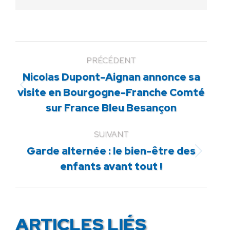
PRÉCÉDENT
Nicolas Dupont-Aignan annonce sa
Article
visite en Bourgogne-Franche Comté
précédent
sur France Bleu Besançon
:
SUIVANT
Garde alternée : le bien-être des
Article
enfants avant tout !
suivant
:
ARTICLES LIÉS