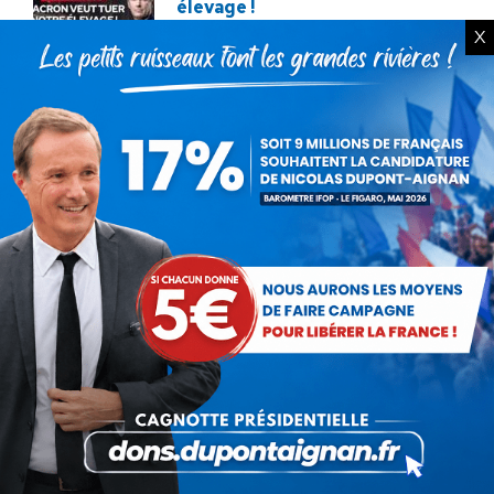
élevage !
X
12 décembre 2025
Service militaire : à quand des
mesures sérieuses et
réalistes ?
28 novembre 2025
Budget : l’imposture de trop.
La destitution au plus tôt !
24 novembre 2025
Rechercher