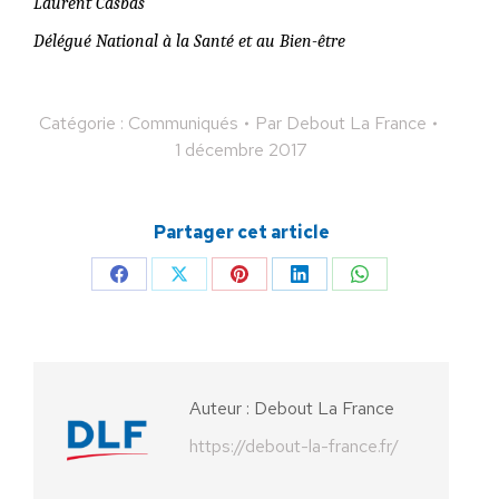
Laurent Casbas
Délégué National à la Santé et au Bien-être
Catégorie :
Communiqués
Par
Debout La France
1 décembre 2017
Partager cet article
Partager
Partager
Partager
Partager
Partager
sur
sur
sur
sur
sur
Facebook
X
Pinterest
LinkedIn
WhatsApp
Auteur :
Debout La France
https://debout-la-france.fr/