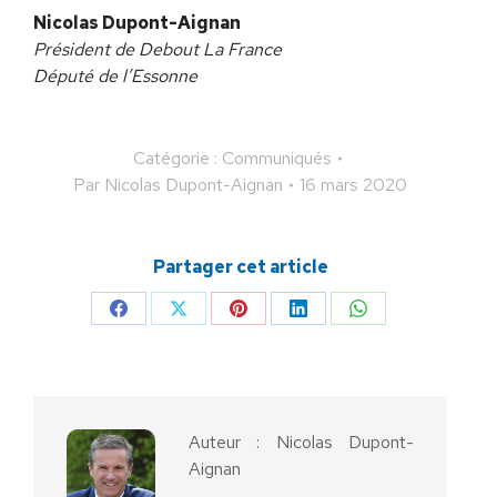
Nicolas Dupont-Aignan
Président de Debout La France
Député de l’Essonne
Catégorie :
Communiqués
Par
Nicolas Dupont-Aignan
16 mars 2020
Partager cet article
Partager
Partager
Partager
Partager
Partager
sur
sur
sur
sur
sur
Facebook
X
Pinterest
LinkedIn
WhatsApp
Auteur :
Nicolas Dupont-
Aignan