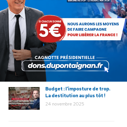
18 juin 2026
Macron veut tuer notre
élevage !
12 décembre 2025
Service militaire : à quand des
mesures sérieuses et
réalistes ?
28 novembre 2025
Budget : l’imposture de trop.
La destitution au plus tôt !
24 novembre 2025