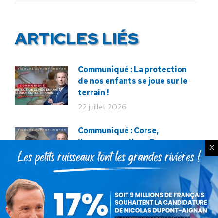
ARTICLES LIÉS
Communiqué : La protection
de nos enfants se joue sur le
terrain !
22 juillet 2026
Communiqué : Corse,
l’engrenage d’une France
X
fragmentée
26 juin 2026
En ce 18 juin, le meilleur
hommage : libérer à nouveau la
France !