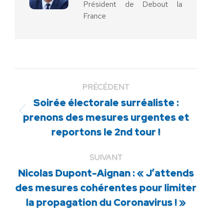
Président de Debout la
France
PRÉCÉDENT
Soirée électorale surréaliste :
Article
prenons des mesures urgentes et
précédent
reportons le 2nd tour !
:
SUIVANT
Nicolas Dupont-Aignan : « J’attends
Article
des mesures cohérentes pour limiter
suivant
la propagation du Coronavirus ! »
: